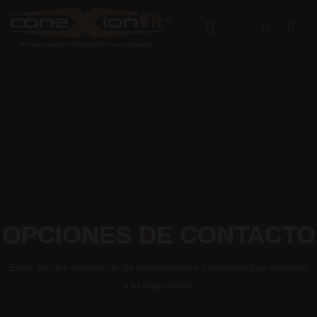
Ir
Faceboo
Inst
al
contenido
SISTEMA DE ENTRENAMIENTO
PLANES Y COSTOS
CONTÁCTENOS
OPCIONES DE CONTACTO
Estos son los canales de de comunicación y contacto que tenemos
a tu disposición.