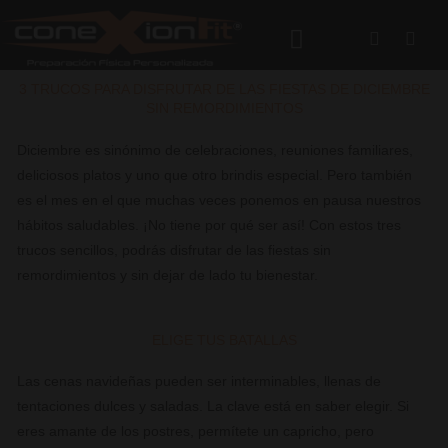
Ir
Faceboo
Inst
al
contenido
SISTEMA DE ENTRENAMIENTO
PLANES Y COSTOS
3 TRUCOS PARA DISFRUTAR DE LAS FIESTAS DE DICIEMBRE
SIN REMORDIMIENTOS
Diciembre es sinónimo de celebraciones, reuniones familiares,
deliciosos platos y uno que otro brindis especial. Pero también
es el mes en el que muchas veces ponemos en pausa nuestros
hábitos saludables. ¡No tiene por qué ser así! Con estos tres
trucos sencillos, podrás disfrutar de las fiestas sin
remordimientos y sin dejar de lado tu bienestar.
ELIGE TUS BATALLAS
Las cenas navideñas pueden ser interminables, llenas de
tentaciones dulces y saladas. La clave está en saber elegir. Si
eres amante de los postres, permítete un capricho, pero