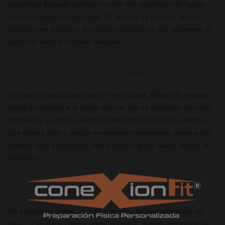
equilíbralo llenando primero tu plato con opciones más ligeras
como ensaladas o vegetales. No se trata de privarte, sino de
disfrutar con equilibrio. Así podrás degustar lo que realmente te
gusta sin sentirte culpable después.
EL TRUCO DE LA BEBIDA
Un vaso de agua puede ser tu mejor aliado. Bébelo 30 minutos
antes de sentarte a la mesa. Esto no solo te hidratará, sino que
también te ayudará a sentirte satisfecho más rápido, evitando
que repitas plato o caigas en excesos innecesarios. Aunque los
platillos sean irresistibles, este pequeño gesto puede marcar la
diferencia.
¡CUIDADO CON LOS ‘POQUITOS’!
Un poquito de queso, un sorbo de vino, un pequeño trozo de
pan… y sin darte cuenta, esos “poquitos” suman un montón de